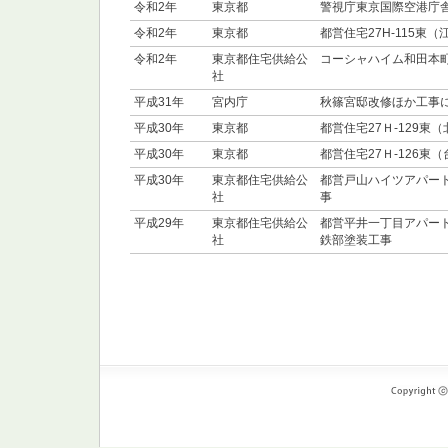
令和2年
東京都
警視庁東京国際空港庁舎(
令和2年
東京都
都営住宅27H-115東
令和2年
東京都住宅供給公
コーシャハイム和田本
社
平成31年
宮内庁
秋篠宮邸改修ほか工事
平成30年
東京都
都営住宅27Ｈ-129
平成30年
東京都
都営住宅27Ｈ-126
平成30年
東京都住宅供給公
都営戸山ハイツアパート
社
事
平成29年
東京都住宅供給公
都営平井一丁目アパート(
社
鉄部塗装工事