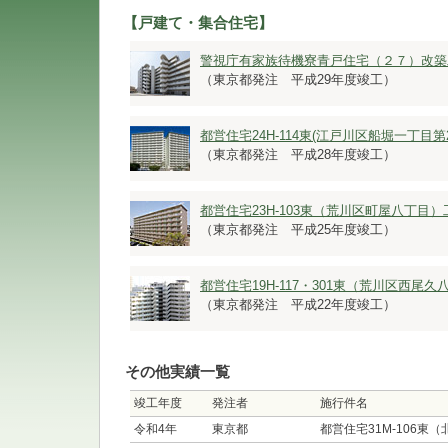
【戸建て・集合住宅】
警視庁有家族待機寮青戸住宅（２７）改築
（東京都発注 平成29年度竣工）
都営住宅24H-114東(江戸川区船堀一丁目第
（東京都発注 平成28年度竣工）
都営住宅23H-103東（荒川区町屋八丁目）
（東京都発注 平成25年度竣工）
都営住宅19H-117・301東（荒川区西尾
（東京都発注 平成22年度竣工）
その他実績一覧
竣工年度
発注者
施行件名
令和4年
東京都
都営住宅31M-106東